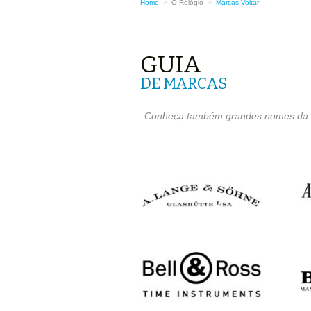
Home
>
O Relógio
>
Marcas
Voltar
GUIA
DE MARCAS
Conheça também grandes nomes da