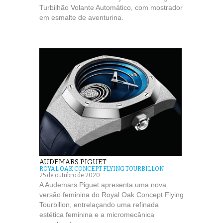
Turbilhão Volante Automático, com mostrador
em esmalte de aventurina.
AUDEMARS PIGUET
ROYAL OAK CONCEPT FLYING TOURBILLON
25 de outubro de 2020
A Audemars Piguet apresenta uma nova
versão feminina do Royal Oak Concept Flying
Tourbillon, entrelaçando uma refinada
estética feminina e a micromecânica