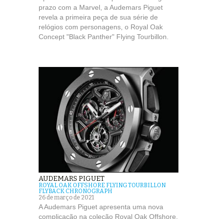
prazo com a Marvel, a Audemars Piguet
revela a primeira peça de sua série de
relógios com personagens, o Royal Oak
Concept "Black Panther" Flying Tourbillon.
AUDEMARS PIGUET
ROYAL OAK OFFSHORE FLYING TOURBILLON
FLYBACK CHRONOGRAPH
26 de março de 2021
A Audemars Piguet apresenta uma nova
complicação na coleção Royal Oak Offshore,