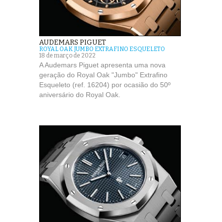
AUDEMARS PIGUET
ROYAL OAK JUMBO EXTRAFINO ESQUELETO
18 de março de 2022
A Audemars Piguet apresenta uma nova
geração do Royal Oak "Jumbo" Extrafino
Esqueleto (ref. 16204) por ocasião do 50º
aniversário do Royal Oak.