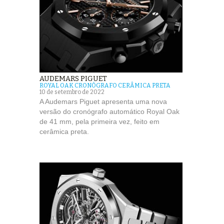
AUDEMARS PIGUET
ROYAL OAK CRONÓGRAFO CERÂMICA PRETA
10 de setembro de 2022
A Audemars Piguet apresenta uma nova
versão do cronógrafo automático Royal Oak
de 41 mm, pela primeira vez, feito em
cerâmica preta.