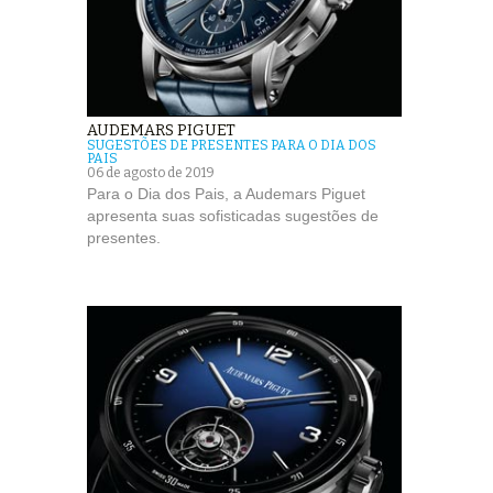
AUDEMARS PIGUET
SUGESTÕES DE PRESENTES PARA O DIA DOS
PAIS
06 de agosto de 2019
Para o Dia dos Pais, a Audemars Piguet
apresenta suas sofisticadas sugestões de
presentes.