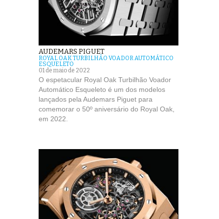
AUDEMARS PIGUET
ROYAL OAK TURBILHÃO VOADOR AUTOMÁTICO
ESQUELETO
01 de maio de 2022
O espetacular Royal Oak Turbilhão Voador
Automático Esqueleto é um dos modelos
lançados pela Audemars Piguet para
comemorar o 50º aniversário do Royal Oak,
em 2022.