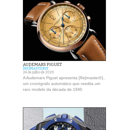
AUDEMARS PIGUET
[RE]MASTER01
24 de julho de 2020
A Audemars Piguet apresenta [Re]master01,
um cronógrafo automático que reedita um
raro modelo da década de 1940.