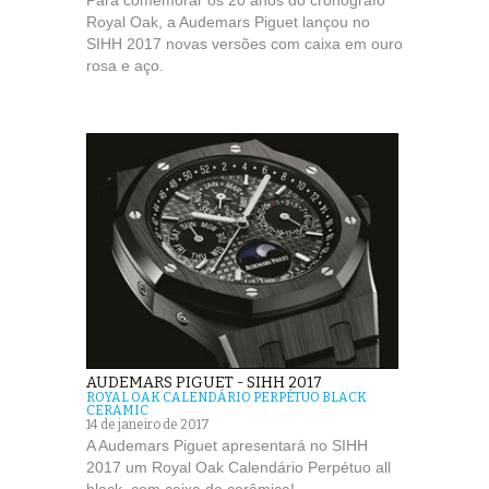
Para comemorar os 20 anos do cronógrafo
Royal Oak, a Audemars Piguet lançou no
SIHH 2017 novas versões com caixa em ouro
rosa e aço.
AUDEMARS PIGUET - SIHH 2017
ROYAL OAK CALENDÁRIO PERPÉTUO BLACK
CERAMIC
14 de janeiro de 2017
A Audemars Piguet apresentará no SIHH
2017 um Royal Oak Calendário Perpétuo all