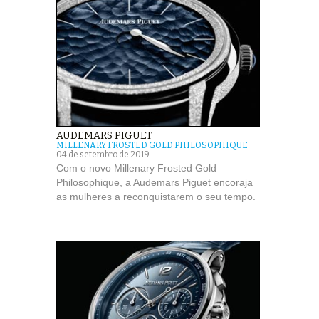
AUDEMARS PIGUET
MILLENARY FROSTED GOLD PHILOSOPHIQUE
04 de setembro de 2019
Com o novo Millenary Frosted Gold
Philosophique, a Audemars Piguet encoraja
as mulheres a reconquistarem o seu tempo.