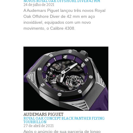
NOVOS ROYAL OAK OFFSHORE DIVER 42 MM
24 de julho de 2021
A Audemars Piguet lançou três novos Royal
Oak Offshore Diver de 42 mm em aço
inoxidável, equipados com um novo
movimento, o Calibre 4308.
AUDEMARS PIGUET
ROYAL OAK CONCEPT BLACK PANTHER FLYING
TOURBILLON
27 de abril de 2021
Após o anúncio de sua parceria de longo