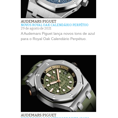
AUDEMARS PIGUET
NOVOS ROYAL OAK CALENDÁRIO PERPÉTUO
29 de agosto de 2021
A Audemars Piguet lança novos tons de azul
para o Royal Oak Calendário Perpétuo.
AUDEMARS PIGUET