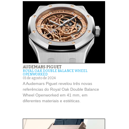
AUDEMARS PIGUET
ROYAL OAK DOUBLE BALANCE WHEEL
OPENWORKED
01 de agosto de 2024
A Audemars Piguet revelou três novas
referências do Royal Oak Double Balance
Wheel Openworked em 41 mm, em
diferentes materiais e estéticas.