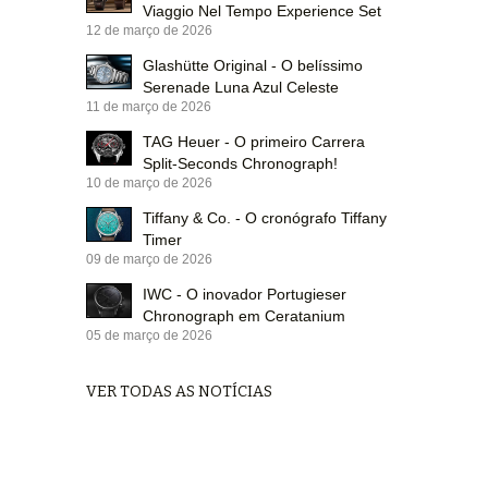
Viaggio Nel Tempo Experience Set
12 de março de 2026
Glashütte Original - O belíssimo
Serenade Luna Azul Celeste
11 de março de 2026
TAG Heuer - O primeiro Carrera
Split-Seconds Chronograph!
10 de março de 2026
Tiffany & Co. - O cronógrafo Tiffany
Timer
09 de março de 2026
IWC - O inovador Portugieser
Chronograph em Ceratanium
05 de março de 2026
VER TODAS AS NOTÍCIAS