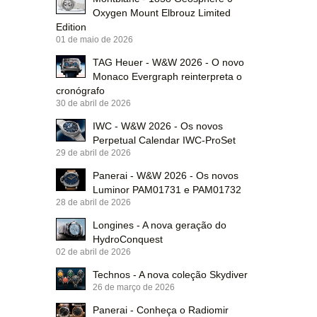
Oxygen Mount Elbrouz Limited
Edition
01 de maio de 2026
TAG Heuer - W&W 2026 - O novo
Monaco Evergraph reinterpreta o
cronógrafo
30 de abril de 2026
IWC - W&W 2026 - Os novos
Perpetual Calendar IWC-ProSet
29 de abril de 2026
Panerai - W&W 2026 - Os novos
Luminor PAM01731 e PAM01732
28 de abril de 2026
Longines - A nova geração do
HydroConquest
02 de abril de 2026
Technos - A nova coleção Skydiver
26 de março de 2026
Panerai - Conheça o Radiomir