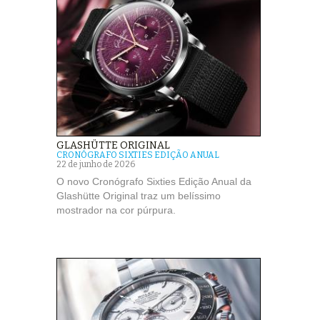
GLASHÜTTE ORIGINAL
CRONÓGRAFO SIXTIES EDIÇÃO ANUAL
22 de junho de 2026
O novo Cronógrafo Sixties Edição Anual da
Glashütte Original traz um belíssimo
mostrador na cor púrpura.