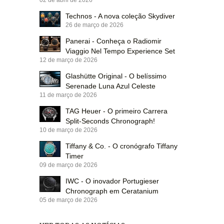
02 de abril de 2026
Technos - A nova coleção Skydiver
26 de março de 2026
Panerai - Conheça o Radiomir
Viaggio Nel Tempo Experience Set
12 de março de 2026
Glashütte Original - O belíssimo
Serenade Luna Azul Celeste
11 de março de 2026
TAG Heuer - O primeiro Carrera
Split-Seconds Chronograph!
10 de março de 2026
Tiffany & Co. - O cronógrafo Tiffany
Timer
09 de março de 2026
IWC - O inovador Portugieser
Chronograph em Ceratanium
05 de março de 2026