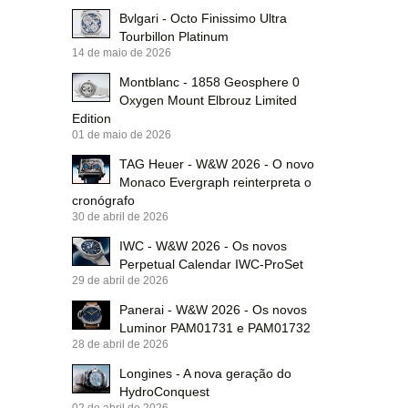
Bvlgari - Octo Finissimo Ultra
Tourbillon Platinum
14 de maio de 2026
Montblanc - 1858 Geosphere 0
Oxygen Mount Elbrouz Limited
Edition
01 de maio de 2026
TAG Heuer - W&W 2026 - O novo
Monaco Evergraph reinterpreta o
cronógrafo
30 de abril de 2026
IWC - W&W 2026 - Os novos
Perpetual Calendar IWC-ProSet
29 de abril de 2026
Panerai - W&W 2026 - Os novos
Luminor PAM01731 e PAM01732
28 de abril de 2026
Longines - A nova geração do
HydroConquest