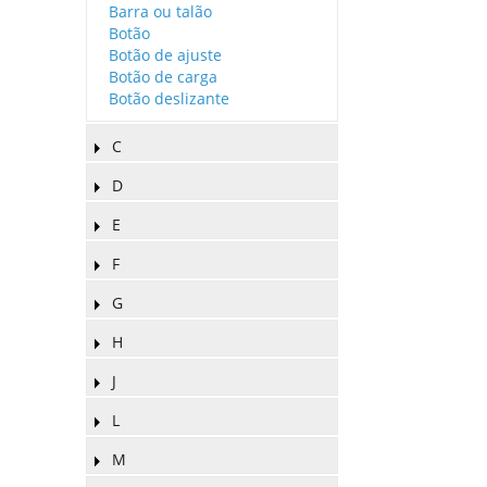
Barra ou talão
Botão
Botão de ajuste
Botão de carga
Botão deslizante
C
D
E
F
G
H
J
L
M