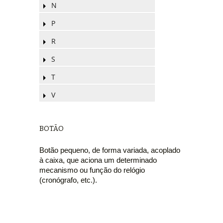
N
P
R
S
T
V
BOTÃO
Botão pequeno, de forma variada, acoplado
à caixa, que aciona um determinado
mecanismo ou função do relógio
(cronógrafo, etc.).