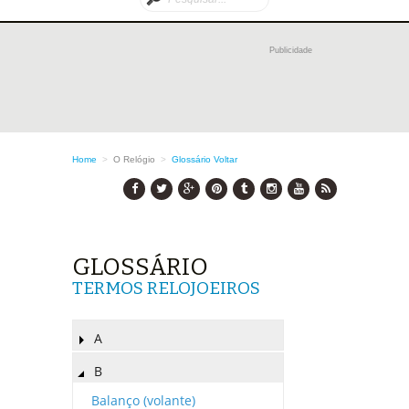
Publicidade
Home
>
O Relógio
>
Glossário
Voltar
GLOSSÁRIO
TERMOS RELOJOEIROS
A
B
Balanço (volante)