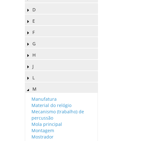
D
E
F
G
H
J
L
M
Manufatura
Material do relógio
Mecanismo (trabalho) de
percussão
Mola principal
Montagem
Mostrador