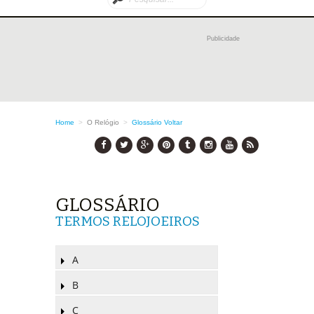
Publicidade
Home
>
O Relógio
>
Glossário
Voltar
GLOSSÁRIO
TERMOS RELOJOEIROS
A
B
C