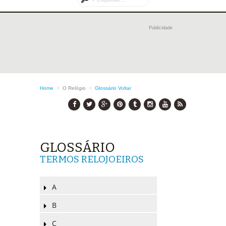
Publicidade
Home
>
O Relógio
>
Glossário
Voltar
GLOSSÁRIO
TERMOS RELOJOEIROS
A
B
C