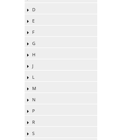
D
E
F
G
H
J
L
M
N
P
R
S