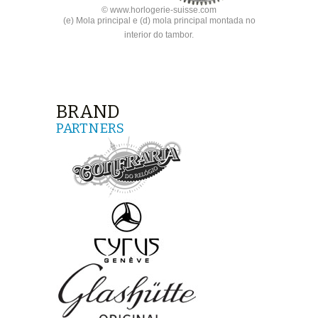
© www.horlogerie-suisse.com
(e) Mola principal e (d) mola principal montada no
interior do tambor.
BRAND
PARTNERS