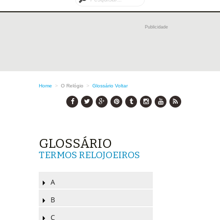
Publicidade
Home
>
O Relógio
>
Glossário
Voltar
GLOSSÁRIO
TERMOS RELOJOEIROS
A
B
C