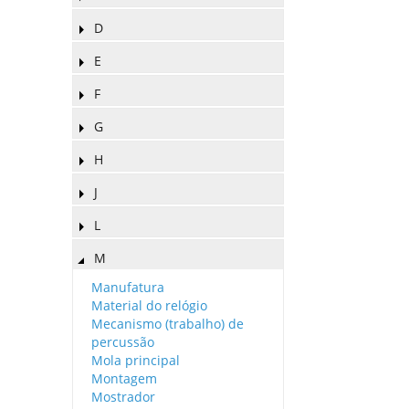
D
E
F
G
H
J
L
M
Manufatura
Material do relógio
Mecanismo (trabalho) de
percussão
Mola principal
Montagem
Mostrador