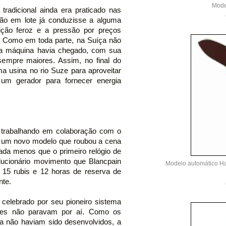
Mode
 tradicional ainda era praticado nas
ão em lote já conduzisse a alguma
ição feroz e a pressão por preços
 Como em toda parte, na Suíça não
da máquina havia chegado, com sua
empre maiores. Assim, no final do
ma usina no rio Suze para aproveitar
r um gerador para fornecer energia
, trabalhando em colaboração com o
ou um novo modelo que roubou a cena
nada menos que o primeiro relógio de
lucionário movimento que Blancpain
Modelo automático Ha
15 rubis e 12 horas de reserva de
nte.
celebrado por seu pioneiro sistema
ções não paravam por aí. Como os
 não haviam sido desenvolvidos, a