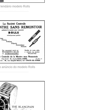
 lendário modelo Rolls
o anúncio do modelo Rolls