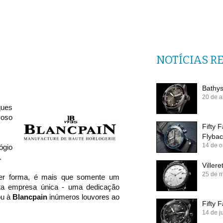
NOTÍCIAS R
Bathy
20 de a
ques
moso
Fifty
Flybac
14 de o
ógio
.
Viller
25 de 
uer forma, é mais que somente um
sta empresa única - uma dedicação
ou à
Blancpain
inúmeros louvores ao
Fifty 
14 de j