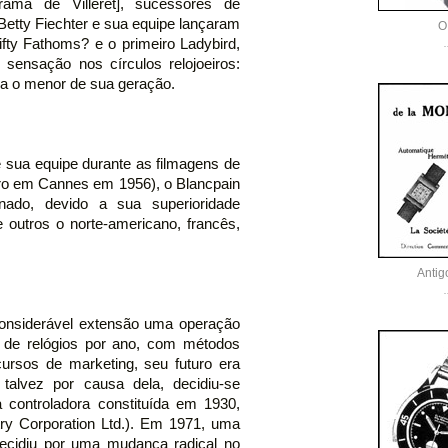
rama de Villeret], sucessores de
 Betty Fiechter e sua equipe lançaram
O
ifty Fathoms? e o primeiro Ladybird,
sensação nos círculos relojoeiros:
a o menor de sua geração.
sua equipe durante as filmagens de
uro em Cannes em 1956), o Blancpain
nado, devido a sua superioridade
re outros o norte-americano, francês,
Antig
considerável extensão uma operação
s de relógios por ano, com métodos
cursos de marketing, seu futuro era
 talvez por causa dela, decidiu-se
 controladora constituída em 1930,
y Corporation Ltd.). Em 1971, uma
ecidiu por uma mudança radical no