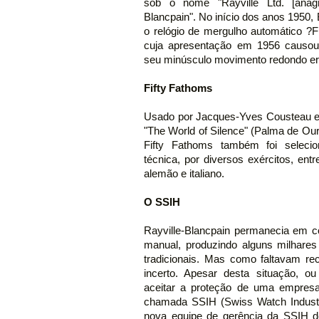
sob o nome "Rayville Ltd. [anag
Blancpain". No início dos anos 1950,
o relógio de mergulho automático ?F
cuja apresentação em 1956 causou 
seu minúsculo movimento redondo er
Fifty Fathoms
Usado por Jacques-Yves Cousteau e 
"The World of Silence" (Palma de O
Fifty Fathoms também foi selecio
técnica, por diversos exércitos, ent
alemão e italiano.
O SSIH
Rayville-Blancpain permanecia em 
manual, produzindo alguns milhare
tradicionais. Mas como faltavam re
incerto. Apesar desta situação, ou
aceitar a proteção de uma empresa
chamada SSIH (Swiss Watch Industr
nova equipe de gerência da SSIH d