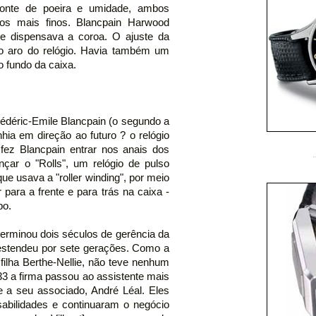
 fonte de poeira e umidade, ambos
ios mais finos. Blancpain Harwood
ue dispensava a coroa. O ajuste da
e o aro do relógio. Havia também um
 fundo da caixa.
rédéric-Emile Blancpain (o segundo a
ia em direção ao futuro ? o relógio
 fez Blancpain entrar nos anais dos
nçar o "Rolls", um relógio de pulso
ue usava a "roller winding", por meio
para a frente e para trás na caixa -
po.
erminou dois séculos de gerência da
 estendeu por sete gerações. Como a
 filha Berthe-Nellie, não teve nenhum
33 a firma passou ao assistente mais
 e a seu associado, André Léal. Eles
abilidades e continuaram o negócio