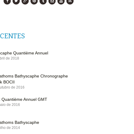
ECENTES
scaphe Quantième Annuel
bril de 2018
 Fathoms Bathyscaphe Chronographe
k BOCII
utubro de 2016
et Quantième Annuel GMT
maio de 2016
Fathoms Bathyscaphe
ulho de 2014