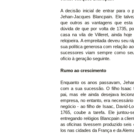
A decisão inicial de entrar para o 
Jehan-Jacques Blancpain. Ele talv
que outros as vantagens que esta 
dúvida de que por volta de 1735, p
casa na vila de Villeret, ainda hoj
relojoeira. A empreitada deveu seu 
sua política generosa com relação a
sucessores viam sempre como seu
ofício à geração seguinte.
Rumo ao crescimento
Enquanto os anos passavam, Jehan
com a sua sucessão. O filho Isaac
pai, mas ele ainda desejava lecio
empresa, no entanto, era necessári
negócio - ao filho de Isaac, David-
1765, coube a tarefa. Ele juntou-
entregando relógios Blancpain a cli
as oficinas tivessem produzido seis 
los nas cidades da França e da Alem