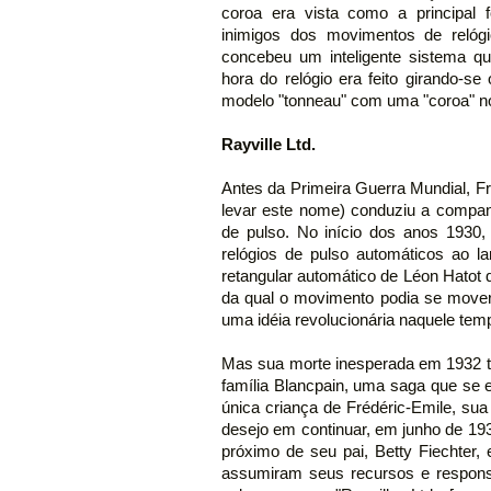
coroa era vista como a principal
inimigos dos movimentos de relóg
concebeu um inteligente sistema q
hora do relógio era feito girando-s
modelo "tonneau" com uma "coroa" no
Rayville Ltd.
Antes da Primeira Guerra Mundial, F
levar este nome) conduziu a companh
de pulso. No início dos anos 1930,
relógios de pulso automáticos ao la
retangular automático de Léon Hatot q
da qual o movimento podia se mover 
uma idéia revolucionária naquele tem
Mas sua morte inesperada em 1932 t
família Blancpain, uma saga que se
única criança de Frédéric-Emile, sua
desejo em continuar, em junho de 19
próximo de seu pai, Betty Fiechter,
assumiram seus recursos e respons