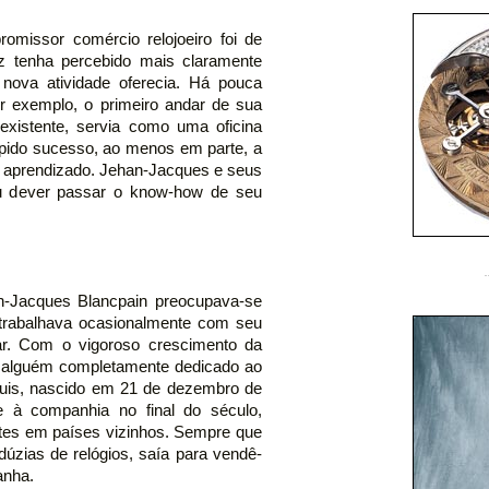
promissor comércio relojoeiro foi de
ez tenha percebido mais claramente
nova atividade oferecia. Há pouca
or exemplo, o primeiro andar de sua
e existente, servia como uma oficina
rápido sucesso, ao menos em parte, a
o aprendizado. Jehan-Jacques e seus
 dever passar o know-how de seu
-Jacques Blancpain preocupava-se
 trabalhava ocasionalmente com seu
nar. Com o vigoroso crescimento da
o alguém completamente dedicado ao
Louis, nascido em 21 de dezembro de
se à companhia no final do século,
entes em países vizinhos. Sempre que
dúzias de relógios, saía para vendê-
anha.