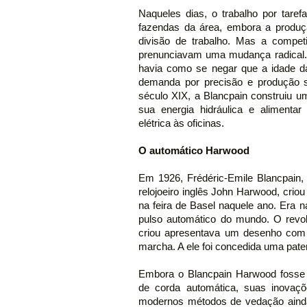
Naqueles dias, o trabalho por tarefa
fazendas da área, embora a produç
divisão de trabalho. Mas a compet
prenunciavam uma mudança radical.
havia como se negar que a idade 
demanda por precisão e produção s
século XIX, a Blancpain construiu u
sua energia hidráulica e alimenta
elétrica às oficinas.
O automático Harwood
Em 1926, Frédéric-Emile Blancpain
relojoeiro inglês John Harwood, cri
na feira de Basel naquele ano. Era 
pulso automático do mundo. O revo
criou apresentava um desenho com 
marcha. A ele foi concedida uma pate
Embora o Blancpain Harwood fosse 
de corda automática, suas inova
modernos métodos de vedação ainda