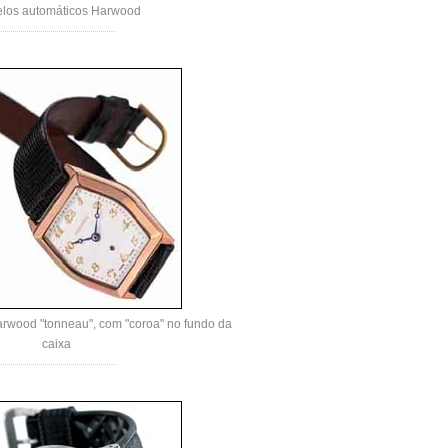
los automáticos Harwood
rwood "tonneau", com "coroa" no fundo da
caixa