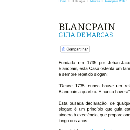
Home
>
O Relógio
>
Marcas
>
blancpain
Voltar
BLANCPAIN
GUIA DE MARCAS
Compartilhar
Fundada em 1735 por Jehan-Jac
Blancpain, esta Casa ostenta um fa
e sempre repetido slogan:
"Desde 1735, nunca houve um rel
Blancpain a quartzo. E nunca haverá"
Esta ousada declaração, de qualq
slogan: é um princípio que guia e
sincera à excelência, que proporcion
longo dos anos.