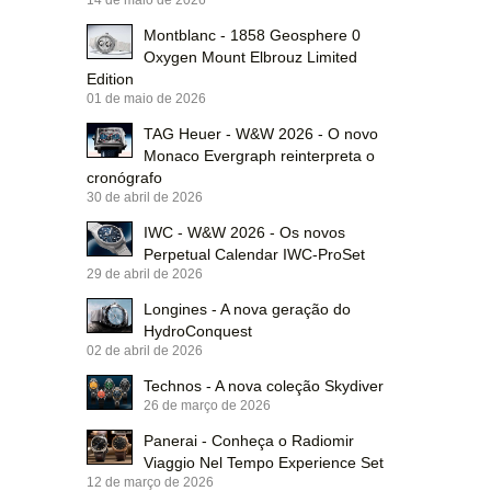
Montblanc - 1858 Geosphere 0
Oxygen Mount Elbrouz Limited
Edition
01 de maio de 2026
TAG Heuer - W&W 2026 - O novo
Monaco Evergraph reinterpreta o
cronógrafo
30 de abril de 2026
IWC - W&W 2026 - Os novos
Perpetual Calendar IWC-ProSet
29 de abril de 2026
Longines - A nova geração do
HydroConquest
02 de abril de 2026
Technos - A nova coleção Skydiver
26 de março de 2026
Panerai - Conheça o Radiomir
Viaggio Nel Tempo Experience Set
12 de março de 2026