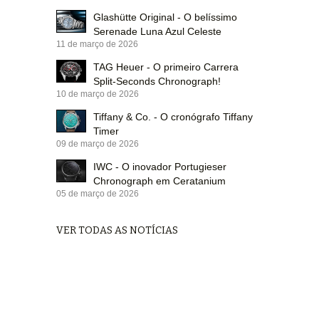
Glashütte Original - O belíssimo
Serenade Luna Azul Celeste
11 de março de 2026
TAG Heuer - O primeiro Carrera
Split-Seconds Chronograph!
10 de março de 2026
Tiffany & Co. - O cronógrafo Tiffany
Timer
09 de março de 2026
IWC - O inovador Portugieser
Chronograph em Ceratanium
05 de março de 2026
VER TODAS AS NOTÍCIAS