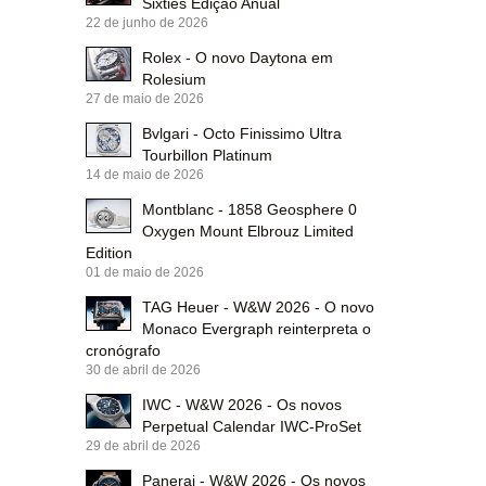
Sixties Edição Anual
22 de junho de 2026
Rolex - O novo Daytona em
Rolesium
27 de maio de 2026
Bvlgari - Octo Finissimo Ultra
Tourbillon Platinum
14 de maio de 2026
Montblanc - 1858 Geosphere 0
Oxygen Mount Elbrouz Limited
Edition
01 de maio de 2026
TAG Heuer - W&W 2026 - O novo
Monaco Evergraph reinterpreta o
cronógrafo
30 de abril de 2026
IWC - W&W 2026 - Os novos
Perpetual Calendar IWC-ProSet
29 de abril de 2026
Panerai - W&W 2026 - Os novos