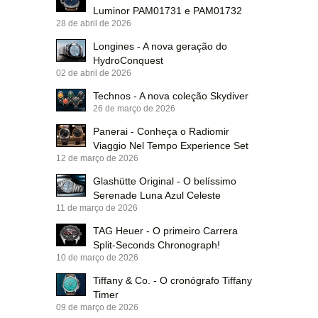
Luminor PAM01731 e PAM01732
28 de abril de 2026
Longines - A nova geração do
HydroConquest
02 de abril de 2026
Technos - A nova coleção Skydiver
26 de março de 2026
Panerai - Conheça o Radiomir
Viaggio Nel Tempo Experience Set
12 de março de 2026
Glashütte Original - O belíssimo
Serenade Luna Azul Celeste
11 de março de 2026
TAG Heuer - O primeiro Carrera
Split-Seconds Chronograph!
10 de março de 2026
Tiffany & Co. - O cronógrafo Tiffany
Timer
09 de março de 2026