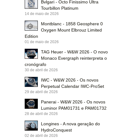
Bvlgari - Octo Finissimo Ultra
Tourbillon Platinum
14 de maio de 2026
Montblanc - 1858 Geosphere 0
Oxygen Mount Elbrouz Limited
Edition
01 de maio de 2026
TAG Heuer - W&W 2026 - O novo
Monaco Evergraph reinterpreta o
cronógrafo
30 de abril de 2026
IWC - W&W 2026 - Os novos
Perpetual Calendar IWC-ProSet
29 de abril de 2026
Panerai - W&W 2026 - Os novos
Luminor PAM01731 e PAM01732
28 de abril de 2026
Longines - A nova geração do
HydroConquest
02 de abril de 2026