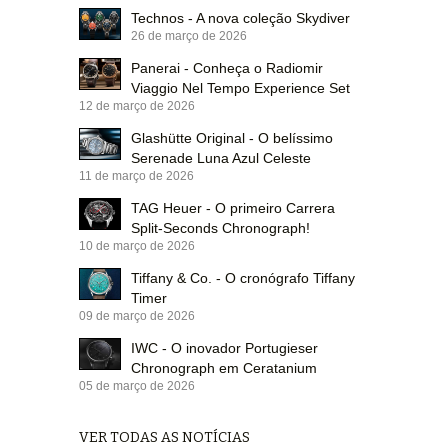
Technos - A nova coleção Skydiver
26 de março de 2026
Panerai - Conheça o Radiomir
Viaggio Nel Tempo Experience Set
12 de março de 2026
Glashütte Original - O belíssimo
Serenade Luna Azul Celeste
11 de março de 2026
TAG Heuer - O primeiro Carrera
Split-Seconds Chronograph!
10 de março de 2026
Tiffany & Co. - O cronógrafo Tiffany
Timer
09 de março de 2026
IWC - O inovador Portugieser
Chronograph em Ceratanium
05 de março de 2026
VER TODAS AS NOTÍCIAS