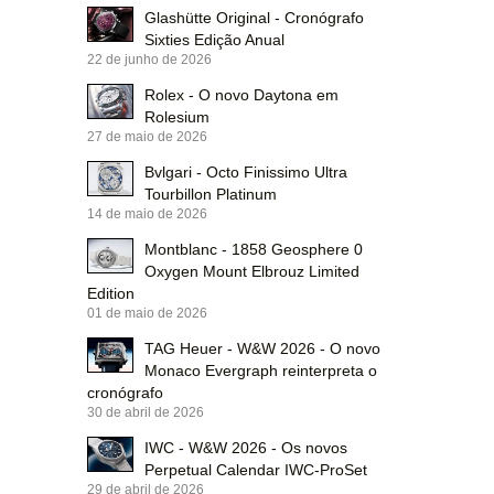
Glashütte Original - Cronógrafo
Sixties Edição Anual
22 de junho de 2026
Rolex - O novo Daytona em
Rolesium
27 de maio de 2026
Bvlgari - Octo Finissimo Ultra
Tourbillon Platinum
14 de maio de 2026
Montblanc - 1858 Geosphere 0
Oxygen Mount Elbrouz Limited
Edition
01 de maio de 2026
TAG Heuer - W&W 2026 - O novo
Monaco Evergraph reinterpreta o
cronógrafo
30 de abril de 2026
IWC - W&W 2026 - Os novos
Perpetual Calendar IWC-ProSet
29 de abril de 2026