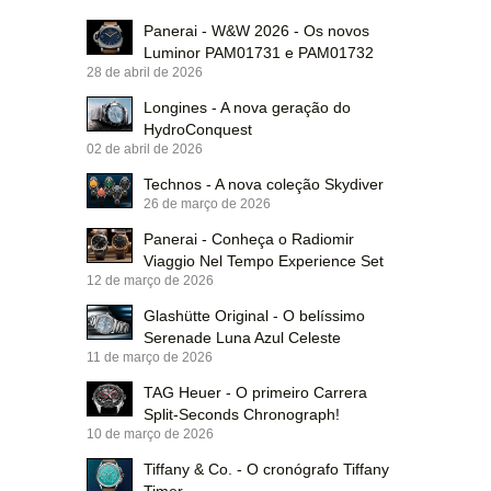
Panerai - W&W 2026 - Os novos
Luminor PAM01731 e PAM01732
28 de abril de 2026
Longines - A nova geração do
HydroConquest
02 de abril de 2026
Technos - A nova coleção Skydiver
26 de março de 2026
Panerai - Conheça o Radiomir
Viaggio Nel Tempo Experience Set
12 de março de 2026
Glashütte Original - O belíssimo
Serenade Luna Azul Celeste
11 de março de 2026
TAG Heuer - O primeiro Carrera
Split-Seconds Chronograph!
10 de março de 2026
Tiffany & Co. - O cronógrafo Tiffany
Timer