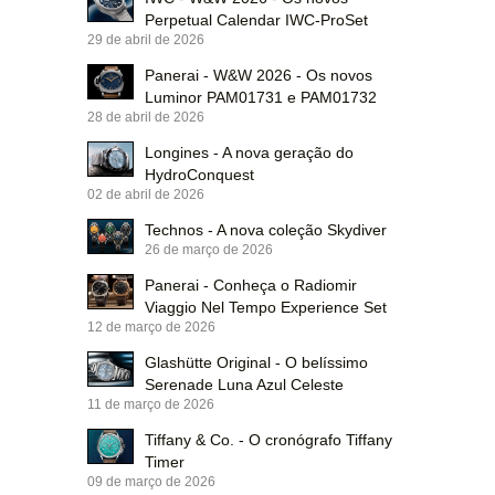
Perpetual Calendar IWC-ProSet
29 de abril de 2026
Panerai - W&W 2026 - Os novos
Luminor PAM01731 e PAM01732
28 de abril de 2026
Longines - A nova geração do
HydroConquest
02 de abril de 2026
Technos - A nova coleção Skydiver
26 de março de 2026
Panerai - Conheça o Radiomir
Viaggio Nel Tempo Experience Set
12 de março de 2026
Glashütte Original - O belíssimo
Serenade Luna Azul Celeste
11 de março de 2026
Tiffany & Co. - O cronógrafo Tiffany
Timer
09 de março de 2026