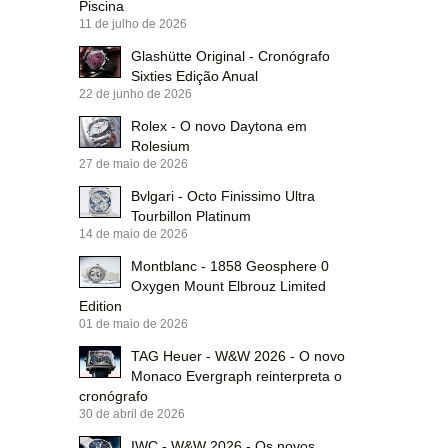
Piscina
11 de julho de 2026
Glashütte Original - Cronógrafo
Sixties Edição Anual
22 de junho de 2026
Rolex - O novo Daytona em
Rolesium
27 de maio de 2026
Bvlgari - Octo Finissimo Ultra
Tourbillon Platinum
14 de maio de 2026
Montblanc - 1858 Geosphere 0
Oxygen Mount Elbrouz Limited
Edition
01 de maio de 2026
TAG Heuer - W&W 2026 - O novo
Monaco Evergraph reinterpreta o
cronógrafo
30 de abril de 2026
IWC - W&W 2026 - Os novos