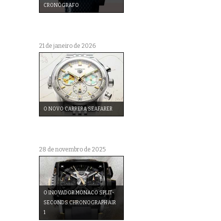
CRONÓGRAFO
21 de janeiro de 2026
O NOVO CARRERA SEAFARER
28 de novembro de 2025
O INOVADOR MONACO SPLIT-
SECONDS CHRONOGRAPH AIR
1