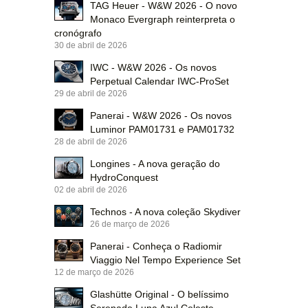
TAG Heuer - W&W 2026 - O novo
Monaco Evergraph reinterpreta o
cronógrafo
30 de abril de 2026
IWC - W&W 2026 - Os novos
Perpetual Calendar IWC-ProSet
29 de abril de 2026
Panerai - W&W 2026 - Os novos
Luminor PAM01731 e PAM01732
28 de abril de 2026
Longines - A nova geração do
HydroConquest
02 de abril de 2026
Technos - A nova coleção Skydiver
26 de março de 2026
Panerai - Conheça o Radiomir
Viaggio Nel Tempo Experience Set
12 de março de 2026
Glashütte Original - O belíssimo