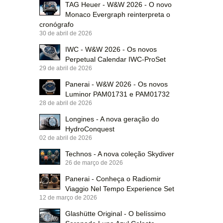
TAG Heuer - W&W 2026 - O novo
Monaco Evergraph reinterpreta o
cronógrafo
30 de abril de 2026
IWC - W&W 2026 - Os novos
Perpetual Calendar IWC-ProSet
29 de abril de 2026
Panerai - W&W 2026 - Os novos
Luminor PAM01731 e PAM01732
28 de abril de 2026
Longines - A nova geração do
HydroConquest
02 de abril de 2026
Technos - A nova coleção Skydiver
26 de março de 2026
Panerai - Conheça o Radiomir
Viaggio Nel Tempo Experience Set
12 de março de 2026
Glashütte Original - O belíssimo