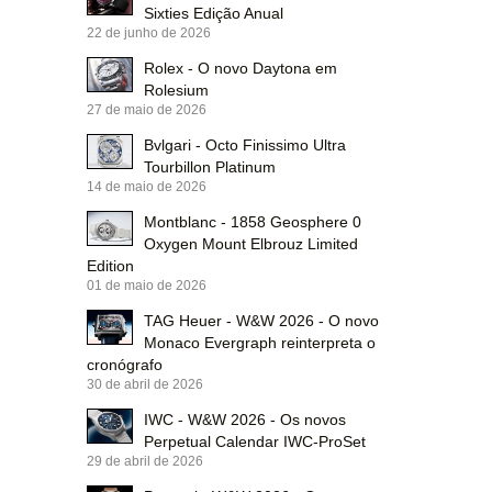
Sixties Edição Anual
22 de junho de 2026
Rolex - O novo Daytona em
Rolesium
27 de maio de 2026
Bvlgari - Octo Finissimo Ultra
Tourbillon Platinum
14 de maio de 2026
Montblanc - 1858 Geosphere 0
Oxygen Mount Elbrouz Limited
Edition
01 de maio de 2026
TAG Heuer - W&W 2026 - O novo
Monaco Evergraph reinterpreta o
cronógrafo
30 de abril de 2026
IWC - W&W 2026 - Os novos
Perpetual Calendar IWC-ProSet
29 de abril de 2026