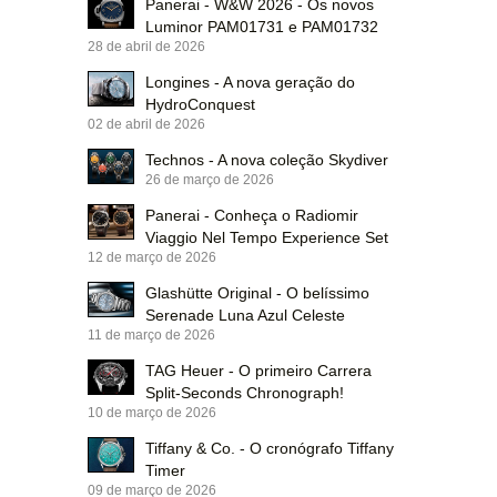
Panerai - W&W 2026 - Os novos
Luminor PAM01731 e PAM01732
28 de abril de 2026
Longines - A nova geração do
HydroConquest
02 de abril de 2026
Technos - A nova coleção Skydiver
26 de março de 2026
Panerai - Conheça o Radiomir
Viaggio Nel Tempo Experience Set
12 de março de 2026
Glashütte Original - O belíssimo
Serenade Luna Azul Celeste
11 de março de 2026
TAG Heuer - O primeiro Carrera
Split-Seconds Chronograph!
10 de março de 2026
Tiffany & Co. - O cronógrafo Tiffany
Timer
09 de março de 2026