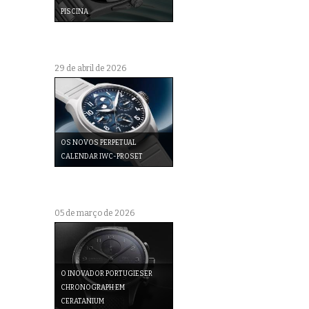
PISCINA
29 de abril de 2026
OS NOVOS PERPETUAL
CALENDAR IWC-PROSET
05 de março de 2026
O INOVADOR PORTUGIESER
CHRONOGRAPH EM
CERATANIUM