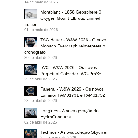
14 de maio de 2026
Montblanc - 1858 Geosphere 0
Oxygen Mount Elbrouz Limited
Edition
01 de maio de 2026
TAG Heuer - W&W 2026 - O novo
Monaco Evergraph reinterpreta o
cronógrafo
30 de abril de 2026
IWC - W&W 2026 - Os novos
Perpetual Calendar IWC-ProSet
29 de abril de 2026
Panerai - W&W 2026 - Os novos
Luminor PAM01731 e PAM01732
28 de abril de 2026
Longines - A nova geração do
HydroConquest
02 de abril de 2026
Technos - A nova coleção Skydiver
26 de março de 2026