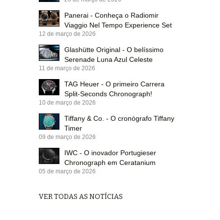
Panerai - Conheça o Radiomir
Viaggio Nel Tempo Experience Set
12 de março de 2026
Glashütte Original - O belíssimo
Serenade Luna Azul Celeste
11 de março de 2026
TAG Heuer - O primeiro Carrera
Split-Seconds Chronograph!
10 de março de 2026
Tiffany & Co. - O cronógrafo Tiffany
Timer
09 de março de 2026
IWC - O inovador Portugieser
Chronograph em Ceratanium
05 de março de 2026
VER TODAS AS NOTÍCIAS