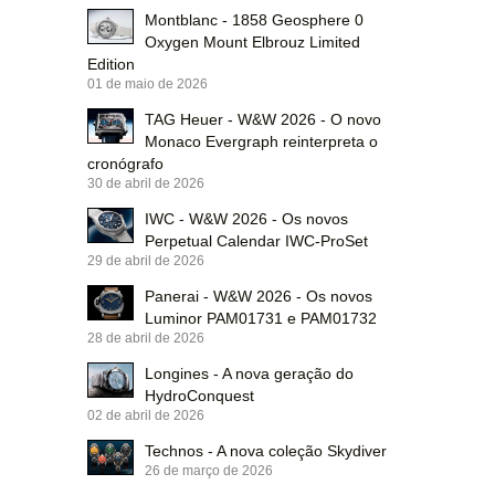
Montblanc - 1858 Geosphere 0
Oxygen Mount Elbrouz Limited
Edition
01 de maio de 2026
TAG Heuer - W&W 2026 - O novo
Monaco Evergraph reinterpreta o
cronógrafo
30 de abril de 2026
IWC - W&W 2026 - Os novos
Perpetual Calendar IWC-ProSet
29 de abril de 2026
Panerai - W&W 2026 - Os novos
Luminor PAM01731 e PAM01732
28 de abril de 2026
Longines - A nova geração do
HydroConquest
02 de abril de 2026
Technos - A nova coleção Skydiver
26 de março de 2026