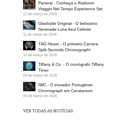
Panerai - Conheça o Radiomir
Viaggio Nel Tempo Experience Set
12 de março de 2026
Glashütte Original - O belíssimo
Serenade Luna Azul Celeste
11 de março de 2026
TAG Heuer - O primeiro Carrera
Split-Seconds Chronograph!
10 de março de 2026
Tiffany & Co. - O cronógrafo Tiffany
Timer
09 de março de 2026
IWC - O inovador Portugieser
Chronograph em Ceratanium
05 de março de 2026
VER TODAS AS NOTÍCIAS