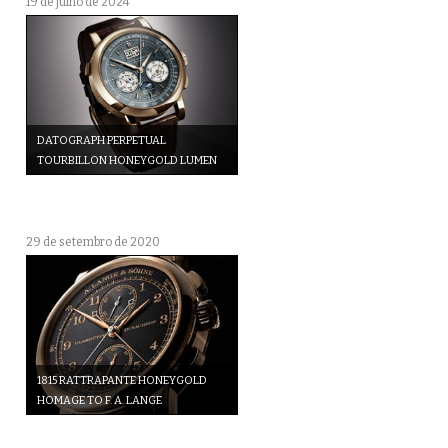
19 de julho de 2024
DATOGRAPH PERPETUAL
TOURBILLON HONEYGOLD LUMEN
29 de setembro de 2020
1815 RATTRAPANTE HONEYGOLD
HOMAGE TO F. A. LANGE