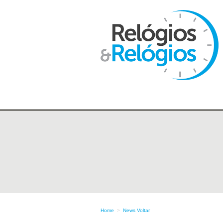
Home
>
News
Voltar