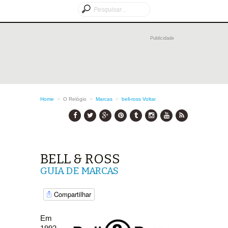
Publicidade
Home
>
O Relógio
>
Marcas
>
bell-ross
Voltar
BELL & ROSS
GUIA DE MARCAS
Compartilhar
Em