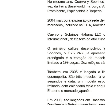
No mesmo ano, Cuervo y Sobrinos H
vez da Feira Baselworld, na Suíça. 
Prominente, Esplendidos e Torpedo.
2004 marcou a expansão da rede de d
mercados, incluindo os EUA, América
Cuervo y Sobrinos Habana LLC c
Internácional", desta feita ao ator cu
O primeiro calibre desenvolvido
Sobrinos, o CYS 2450, é apresen
cronógrafo é o coração do model
limitado a 199 peças. Dez relógios s
Também em 2005 é lançada a li
cosmopolita. São três modelos: a v
segundos e data, um modelo espo
refinado, com calendário triplo e seg
É aberto o mercado japonês.
Em 2006, são lançados em Baselwor
Dualtime e o Robusto com fases luna