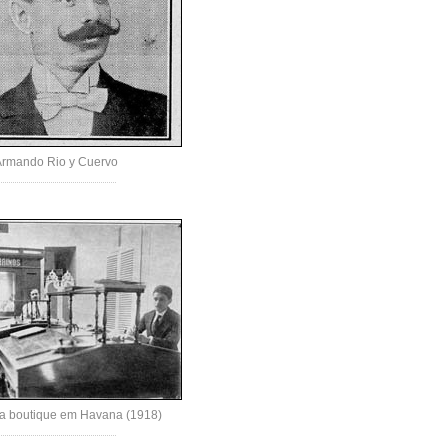
Armando Rio y Cuervo
 da boutique em Havana (1918)