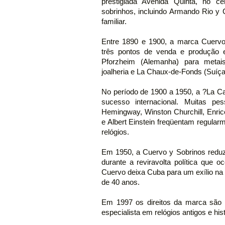
prestigiada Avenida Quinta, no 
sobrinhos, incluindo Armando Rio y
familiar.
Entre 1890 e 1900, a marca Cuervo
três pontos de venda e produção 
Pforzheim (Alemanha) para metai
joalheria e La Chaux-de-Fonds (Suíça)
No período de 1900 a 1950, a ?La Cas
sucesso internacional. Muitas p
Hemingway, Winston Churchill, Enri
e Albert Einstein freqüentam regular
relógios.
Em 1950, a Cuervo y Sobrinos reduz
durante a reviravolta política que o
Cuervo deixa Cuba para um exílio n
de 40 anos.
Em 1997 os direitos da marca são
especialista em relógios antigos e hist