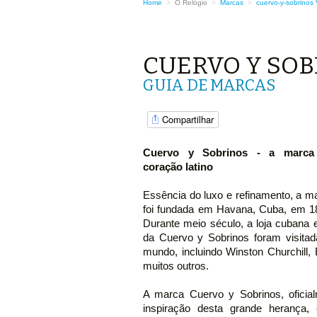
Home
>
O Relógio
>
Marcas
>
cuervo-y-sobrinos
CUERVO Y SO
GUIA DE MARCAS
Compartilhar
Cuervo y Sobrinos - a marca
coração latino
Essência do luxo e refinamento, a m
foi fundada em Havana, Cuba, em 1
Durante meio século, a loja cubana e
da Cuervo y Sobrinos foram visita
mundo, incluindo Winston Churchill,
muitos outros.
A marca Cuervo y Sobrinos, oficia
inspiração desta grande herança