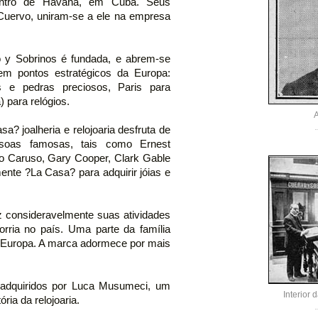
centro de Havana, em Cuba. Seus
 Cuervo, uniram-se a ele na empresa
 y Sobrinos é fundada, e abrem-se
em pontos estratégicos da Europa:
s e pedras preciosos, Paris para
 para relógios.
a? joalheria e relojoaria desfruta de
essoas famosas, tais como Ernest
co Caruso, Gary Cooper, Clark Gable
mente ?La Casa? para adquirir jóias e
 consideravelmente suas atividades
corria no país. Uma parte da família
a Europa. A marca adormece por mais
 adquiridos por Luca Musumeci, um
Interior
ória da relojoaria.