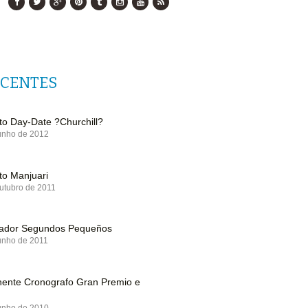
ECENTES
o Day-Date ?Churchill?
unho de 2012
o Manjuari
utubro de 2011
riador Segundos Pequeños
unho de 2011
nente Cronografo Gran Premio e
unho de 2010