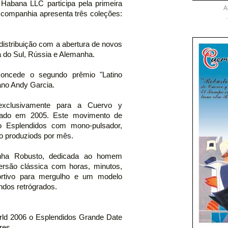
abana LLC participa pela primeira
A
A companhia apresenta três coleções:
istribuição com a abertura de novos
 do Sul, Rússia e Alemanha.
oncede o segundo prêmio "Latino
bano Andy Garcia.
 exclusivamente para a Cuervo y
tado em 2005. Este movimento de
o Esplendidos com mono-pulsador,
ão produziods por mês.
nha Robusto, dedicada ao homem
ersão clássica com horas, minutos,
rtivo para mergulho e um modelo
undos retrógrados.
ld 2006 o Esplendidos Grande Date
res.