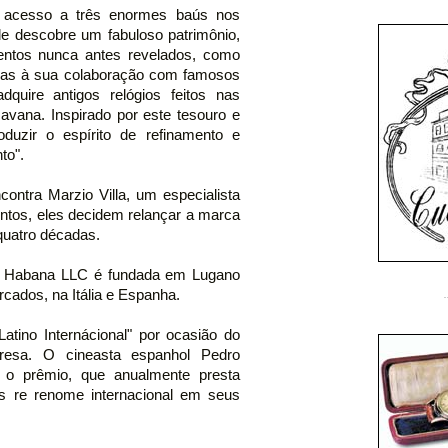
 acesso a três enormes baús nos
le descobre um fabuloso patrimônio,
ntos nunca antes revelados, como
aças à sua colaboração com famosos
adquire antigos relógios feitos nas
avana. Inspirado por este tesouro e
oduzir o espírito de refinamento e
to".
ntra Marzio Villa, um especialista
Juntos, eles decidem relançar a marca
quatro décadas.
os Habana LLC é fundada em Lugano
rcados, na Itália e Espanha.
Latino Internácional" por ocasião do
presa. O cineasta espanhol Pedro
 o prêmio, que anualmente presta
s re renome internacional em seus