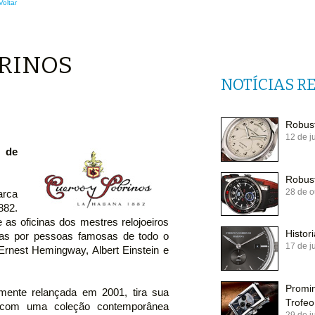
Voltar
BRINOS
NOTÍCIAS R
Robust
12 de j
 de
Robust
28 de o
arca
882.
 as oficinas dos mestres relojoeiros
Histo
das por pessoas famosas de todo o
17 de j
 Ernest Hemingway, Albert Einstein e
Promi
lmente relançada em 2001, tira sua
Trofeo
, com uma coleção contemporânea
29 de j