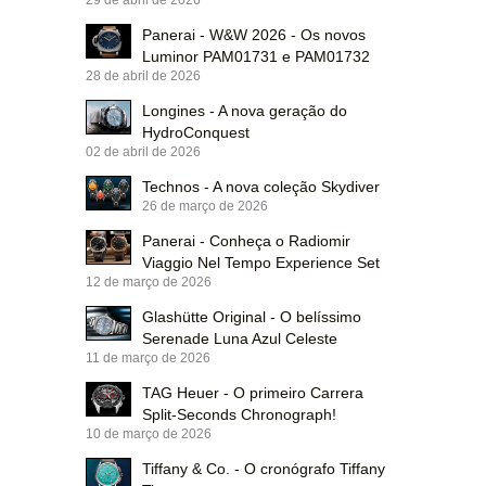
Panerai - W&W 2026 - Os novos
Luminor PAM01731 e PAM01732
28 de abril de 2026
Longines - A nova geração do
HydroConquest
02 de abril de 2026
Technos - A nova coleção Skydiver
26 de março de 2026
Panerai - Conheça o Radiomir
Viaggio Nel Tempo Experience Set
12 de março de 2026
Glashütte Original - O belíssimo
Serenade Luna Azul Celeste
11 de março de 2026
TAG Heuer - O primeiro Carrera
Split-Seconds Chronograph!
10 de março de 2026
Tiffany & Co. - O cronógrafo Tiffany