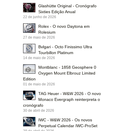
Glashütte Original - Cronógrafo
Sixties Edição Anual
22 de junho de 2026
Rolex - O novo Daytona em
Rolesium
27 de maio de 2026
Bvlgari - Octo Finissimo Ultra
Tourbillon Platinum
14 de maio de 2026
Montblanc - 1858 Geosphere 0
Oxygen Mount Elbrouz Limited
Edition
01 de maio de 2026
TAG Heuer - W&W 2026 - O novo
Monaco Evergraph reinterpreta o
cronógrafo
30 de abril de 2026
IWC - W&W 2026 - Os novos
Perpetual Calendar IWC-ProSet
29 de abril de 2026