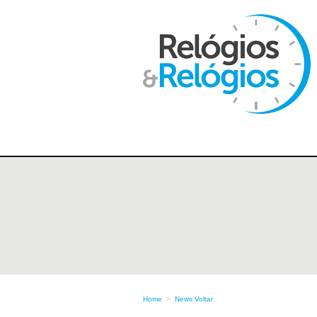
Home
>
News
Voltar