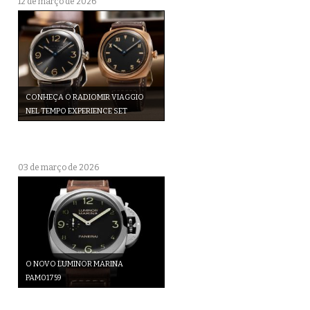
12 de março de 2026
CONHEÇA O RADIOMIR VIAGGIO
NEL TEMPO EXPERIENCE SET
03 de março de 2026
O NOVO LUMINOR MARINA
PAM01759