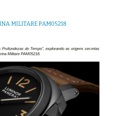
NA MILITARE PAM05218
s Profundezas do Tempo", explorando as origens secretas
rina Militare PAM05218.