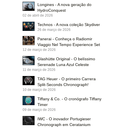
Longines - A nova geração do
HydroConquest
02 de abril de 2026
Technos - A nova coleção Skydiver
26 de março de 2026
Panerai - Conheça o Radiomir
Viaggio Nel Tempo Experience Set
12 de março de 2026
Glashütte Original - O belíssimo
Serenade Luna Azul Celeste
11 de março de 2026
TAG Heuer - O primeiro Carrera
Split-Seconds Chronograph!
10 de março de 2026
Tiffany & Co. - O cronógrafo Tiffany
Timer
09 de março de 2026
IWC - O inovador Portugieser
Chronograph em Ceratanium