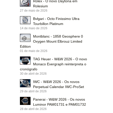
Rolex - O novo Daytona em
Rolesium
27 de maio de 2026
Bvlgari - Octo Finissimo Ultra
Tourbillon Platinum
14 de maio de 2026
Montblanc - 1858 Geosphere 0
Oxygen Mount Elbrouz Limited
Edition
01 de maio de 2026
TAG Heuer - W&W 2026 - O novo
Monaco Evergraph reinterpreta o
cronógrafo
30 de abril de 2026
IWC - W&W 2026 - Os novos
Perpetual Calendar IWC-ProSet
29 de abril de 2026
Panerai - W&W 2026 - Os novos
Luminor PAM01731 e PAM01732
28 de abril de 2026