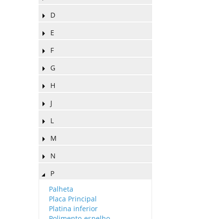
D
E
F
G
H
J
L
M
N
P
Palheta
Placa Principal
Platina inferior
Polimento-espelho