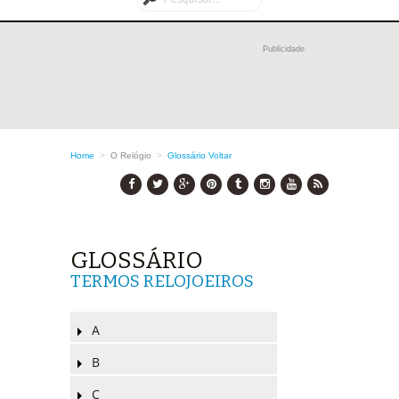
Publicidade
Home
>
O Relógio
>
Glossário
Voltar
GLOSSÁRIO
TERMOS RELOJOEIROS
A
B
C